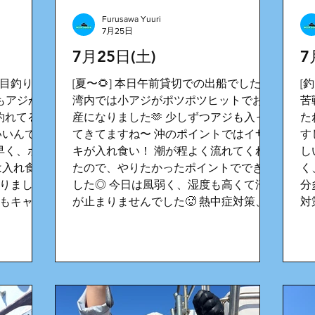
Furusawa Yuuri
7月25日
7月25日(土)
7
五目釣りで
[夏〜🌻] 本日午前貸切での出船でした🛥️
[
日もアジが
湾内では小アジがポツポツヒットでお土
苦
釣れてる
産になりました🫶 少しずつアジも入っ
た
いいんです
てきてますね〜 沖のポイントではイサ
す
早く、ポ
キが入れ食い！ 潮が程よく流れてくれ
し
は入れ食い
たので、やりたかったポイントでできま
く
産なりました
した◎ 今日は風弱く、湿度も高くて汗
分
イもキャッ
が止まりませんでした🥵 熱中症対策、
対
うれしい
水分補給、帽子、サングラスなどしっか
ま
かなり暑い
りと準備お願いしますね！ またお待ち
み物等しっ
してます♪
🙌 ま