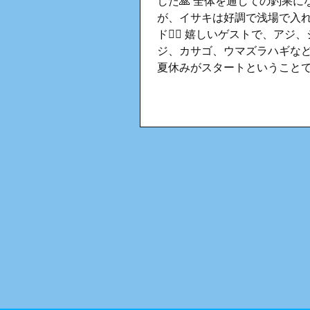
した🙏 全体を通しての釣果に
が、イサキは好調で浅場で入
ド❤️‍🔥 嬉しいゲストで、アジ
ジ、カサゴ、ウマズラハギなど
夏休みがスタートということ
ご乗船も多かったです🫶 ひと
て、魚の取り込みまでできる
た子もいましたね💮 今後はア
がら、ショゴ(カンパチの子供
も狙えたらいいですね〜♪ 暑
てますね🍉 みなさん、水分補
症対策👓👒しっかりとしてお
さい🙌 またお待ちしてます♪