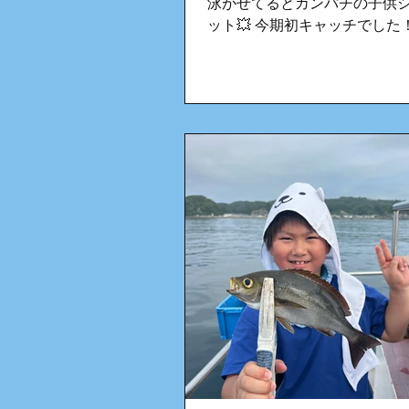
泳がせてるとカンパチの子供
ット💥 今期初キャッチでした
いれば泳がせチャレンジでカ
ラメ狙っていきますよ〜🔥 台
が心配ですが水温安定しそう
に期待です！ またお待ちして