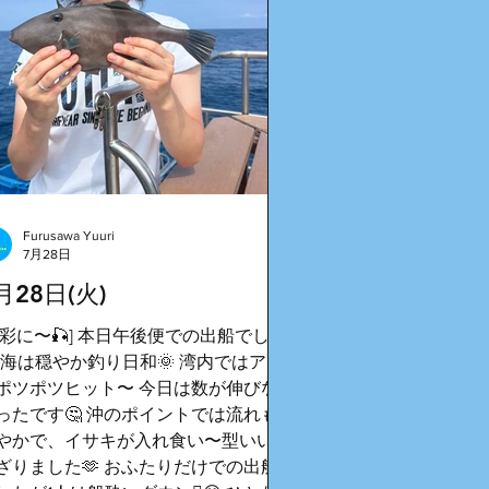
Furusawa Yuuri
7月28日
月28日(火)
多彩に〜🎣] 本日午後便での出船でした
️ 海は穏やか釣り日和🌞 湾内ではアジ
ポツポツヒット〜 今日は数が伸びな
ったです🤔 沖のポイントでは流れも
やかで、イサキが入れ食い〜型いいの
ざりました🫶 おふたりだけでの出船