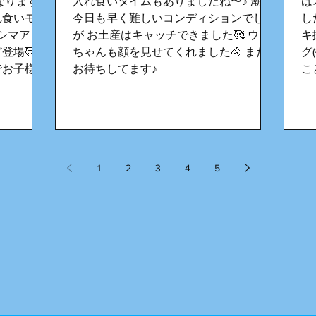
なります
入れ食いタイムもありましたね〜♪ 潮が
は
れ食いモー
今日も早く難しいコンディションでした
し
、シマア
が お土産はキャッチできました🥰 ウマ
キ
登場🥰
ちゃんも顔を見せてくれました🐴 また
グ
でお子様の
お待ちしてます♪
こ
りで巻い
さ
ようになっ

ジ狙いな
上
)、ヒラメ
れ
い日が続い
時
1
2
3
4
5
給、熱中
ね
越しくだ
イ
是
ー
ラ
ht
ar
ig
丸