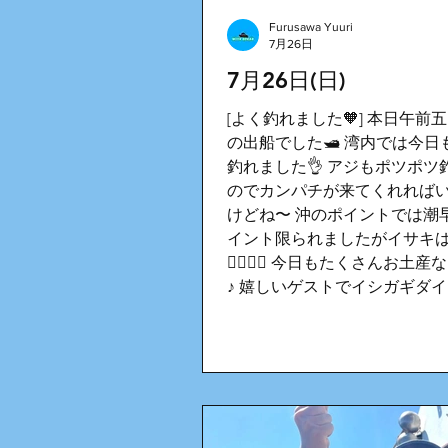
Furusawa Yuuri
7月26日
7月26日(日)
[よく釣れました🧡] 本日午前
の出船でした🛥️ 湾内では今
釣れました👌 アジもポツポツ
のでカンパチが来てくれれば
けどね〜 沖のポイントでは潮
イント限られましたがイサキ
❤️‍🔥❤️‍🔥 今日もたくさんお土
♪ 嬉しいゲストでイシガギダ
チ！ 穏やかな日が続いており
のですが、風が弱く船の上も
です🥵 熱中症対策、👒👓飲
かりと多めに持ってきてください
たお待ちしてます♪