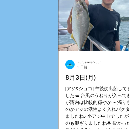
Furusawa Yuuri
3 日前
8月3日(月)
[アジ&ショゴ] 午後便出船し
した🛥️ 台風のうねりが入っ
が湾内は比較的穏やか〜 濁り
のかアジの活性よく入れパク
ましたね♪ 小アジ中心でした
のも混ざりましたね🫶 掛かっ