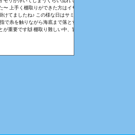
オモリが浮いてしまうくらい流れてま
た〜 上手く棚取りができた方はイサ
掛けてましたね♪ この様な日はサミン
(指で糸を触りながら海底まで落とす)
とが重要です🙌 棚取り難しい中、皆
ん最後まで頑張ってくださいました🙇
 あったかい潮が押し寄せてきて水温
昇⤴️ 潮の流れはちょっと落ち着いてく
ればいいのですが😅 イサキも産卵の
期ですので 今後も期待できそうです
〜 またお待ちしてます♪ 八幡丸ではタ
ラバ、テンヤ🦐、イカ釣り🦑で出船中
非釣果のチェックとインスタのフォロ
もお願いします🙌 八幡丸インスタグ
ム↓
tps://www.instagram.com/hachiman_m
u_katsuura?
sh=MWR5MGVzZWxiMWNmMg== 八幡
HP釣果ブログ↓