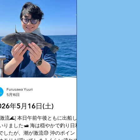
Furusawa Yuuri
5月16日
026年5月16日(土)
潮激流🌊] 本日午前午後ともに出船して
いりました🛥️ 海は穏やかで釣り日和
でしたが、潮が激流😓 沖のポイント