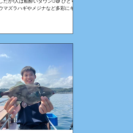
したが1人は船酔いダウン🫩😅 ひとり
ウマズラハギやメジナなど多彩にキャ
チでお土産なりました🥰 船や釣りに
れてない方は酔い止め必須です！！
ず「アネロン」💊飲んできてください
🫡 アツい日が続いていますのでしっ
りと水分など多めに持って来てくださ
ね🙌 またお待ちしてます♪