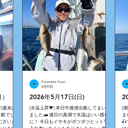
Furusawa Yuuri
5月17日
月）
2026年5月17日(日)
2
休の週末は
[水温上昇🧡] 本日午後便出船してまいり
[
出船でした
ました🛥️ 連日の真潮で水温はいい感じ
ま
うございま
に！ 今日もイサキがポツポツヒット👌
