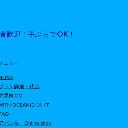
tps://www.hachimanmaru.net/%E9%87
3%E6%9E%9C-blog
初心者歓迎！手ぶらでOK！
​メニュー
HOME
プラン詳細・代金
釣果BLOG
WITH OCEANについて
​FAQ
アパレル Online shop