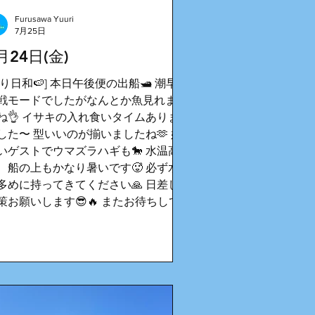
Furusawa Yuuri
7月25日
月24日(金)
釣り日和🍉] 本日午後便の出船🛥️ 潮早く
戦モードでしたがなんとか魚見れまし
ね👌 イサキの入れ食いタイムありま
した〜 型いいのが揃いましたね🫶 嬉
いゲストでウマズラハギも🐎 水温高
、船の上もかなり暑いです🥵 必ず水
多めに持ってきてください🙏 日差し
策お願いします😎🔥 またお待ちして
す♪