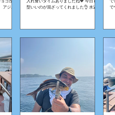
ショゴがヒ
入れ食いタイムありましたね🧡 今日も
で
！ アジが
型いいのが混ざってくれました👌 水温
で
ンパチ、ヒ
は安定してるので今後はアジ探索してい
ッ
風の動向
きますよ〜 船上も暑いの熱中症対策、
慣
なので今後
水分多めの持参をお願いします🙏 また
必
ます♪
お待ちしてます♪
ね
か
い