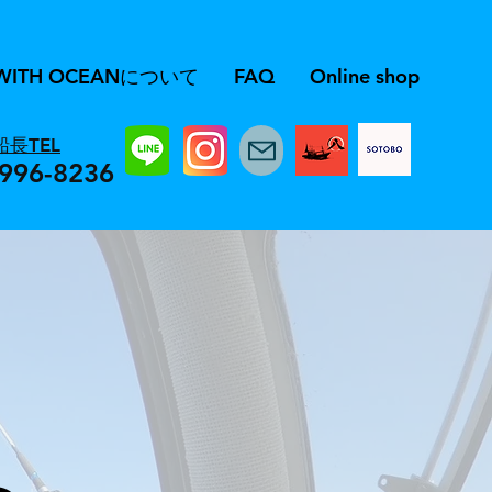
WITH OCEANについて
FAQ
Online shop
船長TEL
996-8236