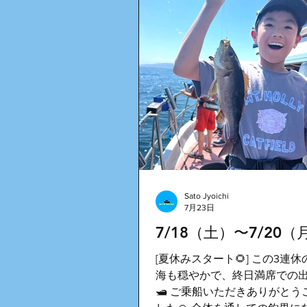
Sato Jyoichi
7月23日
7/18（土）〜7/20（
[夏休みスタート🌻] この3連
海も穏やかで、終日満席での
🛥️ ご乗船いただきありがと