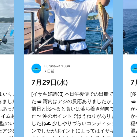
Furusawa Yuuri
7 日前
7月29日(水)
7
てまいりま
[イサキ好調🥰] 本日午後便での出船でし
[
てきました
た🛥️ 湾内はアジの反応ありましたが、

もあった
前日と比べると食いは落ち着き傾向でし
が
タイムあり
た〜 沖のポイントではうねりがありま
か
が型のいい
したね🌊 少しやりづらいコンディショ
穏
たアジを
ンでしたがポイントによってはイサキの
混